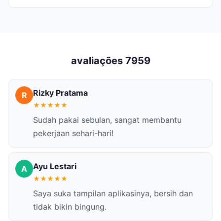
avaliações 7959
Rizky Pratama
R
★
★
★
★
★
Sudah pakai sebulan, sangat membantu
pekerjaan sehari-hari!
Ayu Lestari
A
★
★
★
★
★
Saya suka tampilan aplikasinya, bersih dan
tidak bikin bingung.