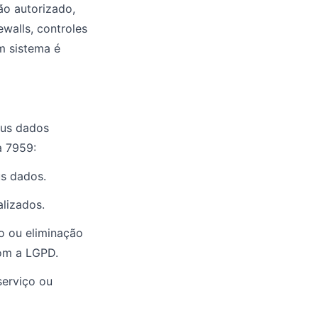
ão autorizado,
ewalls, controles
m sistema é
eus dados
a 7959:
us dados.
alizados.
o ou eliminação
om a LGPD.
serviço ou