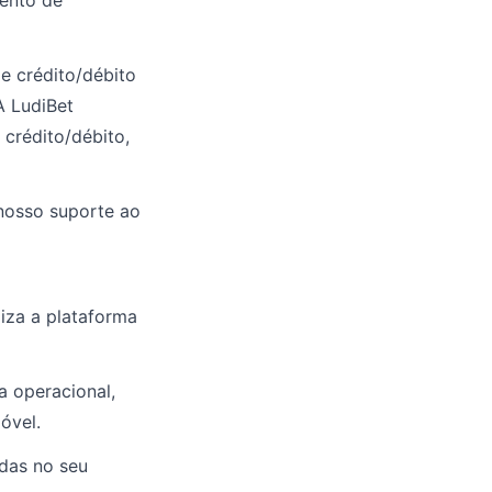
mento de
e crédito/débito
A LudiBet
crédito/débito,
nosso suporte ao
iza a plataforma
a operacional,
óvel.
das no seu