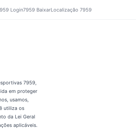
959 Login
7959 Baixar
Localização 7959
esportivas 7959,
tida em proteger
mos, usamos,
utiliza os
to da Lei Geral
ções aplicáveis.