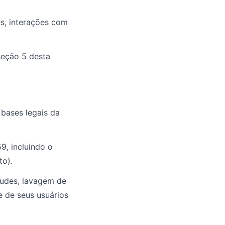
es, interações com
eção 5 desta
 bases legais da
9, incluindo o
to).
raudes, lavagem de
 e de seus usuários