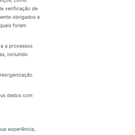
rviços, como
e verificação de
mente obrigados a
 quais foram
ta a processos
as, incluindo
 reorganização
eus dados com
sua experiência,