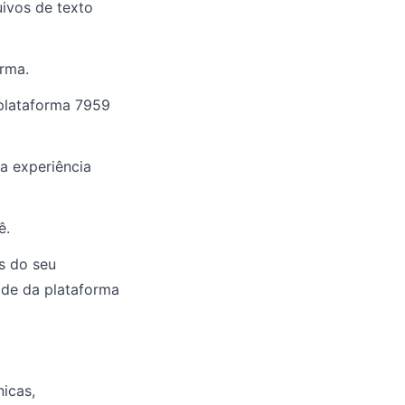
uivos de texto
rma.
plataforma 7959
a experiência
ê.
s do seu
ade da plataforma
icas,