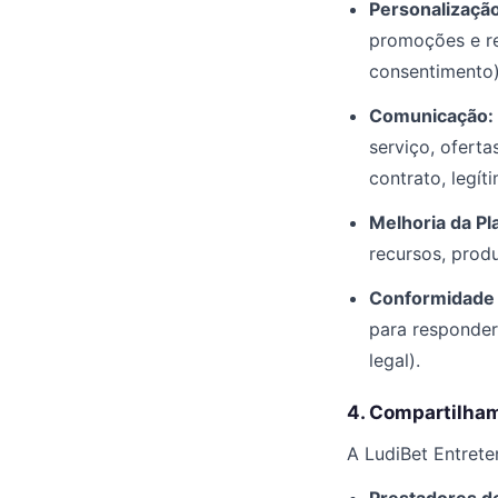
Personalização
promoções e re
consentimento)
Comunicação:
serviço, ofert
contrato, legít
Melhoria da Pl
recursos, produ
Conformidade 
para responder
legal).
4. Compartilha
A LudiBet Entrete