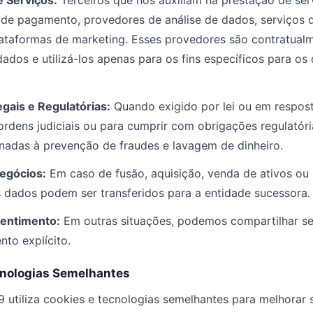
 Serviços:
Terceiros que nos auxiliam na prestação de se
de pagamento, provedores de análise de dados, serviços d
lataformas de marketing. Esses provedores são contratual
ados e utilizá-los apenas para os fins específicos para os
gais e Regulatórias:
Quando exigido por lei ou em respos
 ordens judiciais ou para cumprir com obrigações regulatóri
onadas à prevenção de fraudes e lavagem de dinheiro.
egócios:
Em caso de fusão, aquisição, venda de ativos ou
us dados podem ser transferidos para a entidade sucessora.
entimento:
Em outras situações, podemos compartilhar s
nto explícito.
cnologias Semelhantes
 utiliza cookies e tecnologias semelhantes para melhorar 