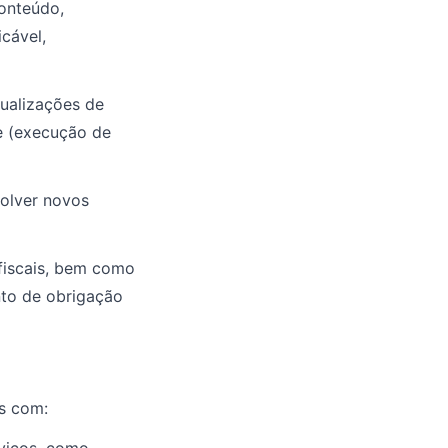
onteúdo,
cável,
ualizações de
te (execução de
volver novos
 fiscais, bem como
nto de obrigação
is com: