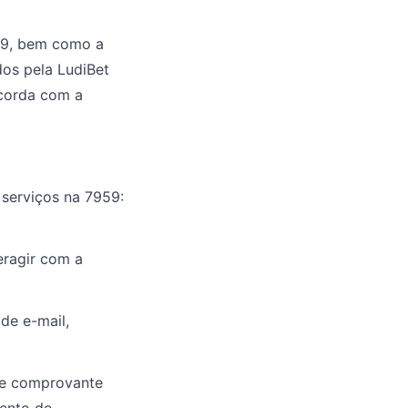
959, bem como a
dos pela LudiBet
ncorda com a
 serviços na 7959:
eragir com a
de e-mail,
 e comprovante