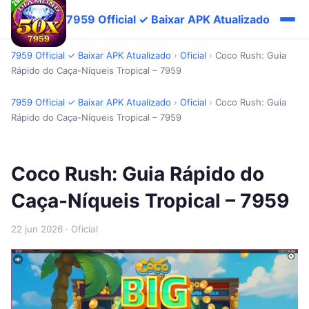
7959 Official ✓ Baixar APK Atualizado
7959 Official ✓ Baixar APK Atualizado
›
Oficial
›
Coco Rush: Guia
Rápido do Caça-Níqueis Tropical – 7959
7959 Official ✓ Baixar APK Atualizado
›
Oficial
›
Coco Rush: Guia
Rápido do Caça-Níqueis Tropical – 7959
Coco Rush: Guia Rápido do
Caça-Níqueis Tropical – 7959
22 jun 2026
· Oficial