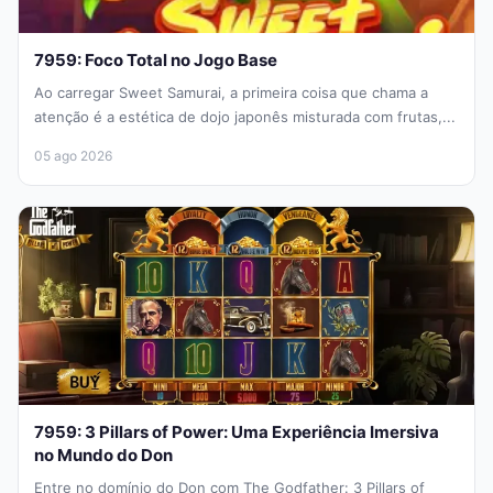
7959: Foco Total no Jogo Base
Ao carregar Sweet Samurai, a primeira coisa que chama a
atenção é a estética de dojo japonês misturada com frutas,...
05 ago 2026
7959: 3 Pillars of Power: Uma Experiência Imersiva
no Mundo do Don
Entre no domínio do Don com The Godfather: 3 Pillars of